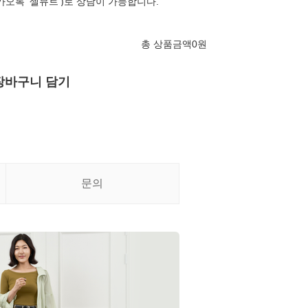
카오톡 '셀뮤트')로 상담이 가능합니다.
총 상품금액
0
원
장바구니 담기
문의