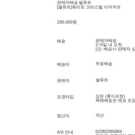
판매자배송
셀뮤트
[셀뮤트]화이트 크리스탈 이어커프
180,000
원
판매자배송
배송
2~5일 내 도착
(단, 배송사·판매자 
무료배송
배송비
셀뮤트
판매자
상온 (종이포장)
포장타입
택배배송은 에코 포
국산
원산지
01082095984
A/S 안내