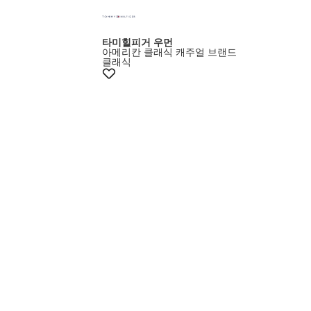
타미힐피거 우먼
아메리칸 클래식 캐주얼 브랜드
클래식