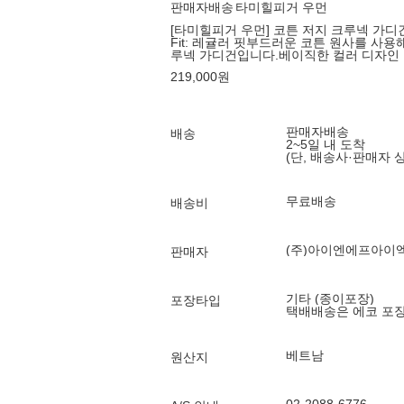
판매자배송
타미힐피거 우먼
[타미힐피거 우먼] 코튼 저지 크루넥 가디건
Fit: 레귤러 핏부드러운 코튼 원사를 사
루넥 가디건입니다.베이직한 컬러 디자인
219,000
원
판매자배송
배송
2~5일 내 도착
(단, 배송사·판매자 
무료배송
배송비
(주)아이엔에프아이
판매자
기타 (종이포장)
포장타입
택배배송은 에코 포
베트남
원산지