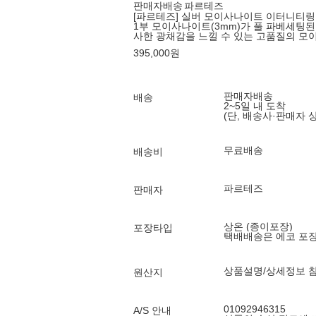
판매자배송
파르테즈
[파르테즈] 실버 모이사나이트 이터니티링
1부 모이사나이트(3mm)가 풀 파베세팅
사한 광채감을 느낄 수 있는 고품질의 모
395,000
원
판매자배송
배송
2~5일 내 도착
(단, 배송사·판매자 
무료배송
배송비
파르테즈
판매자
상온 (종이포장)
포장타입
택배배송은 에코 포
상품설명/상세정보 
원산지
01092946315
A/S 안내