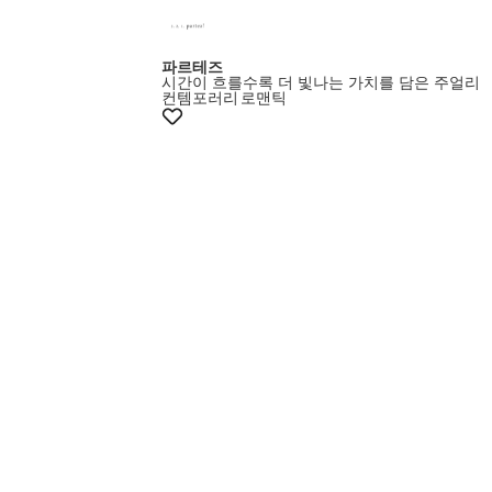
파르테즈
시간이 흐를수록 더 빛나는 가치를 담은 주얼리
컨템포러리
로맨틱