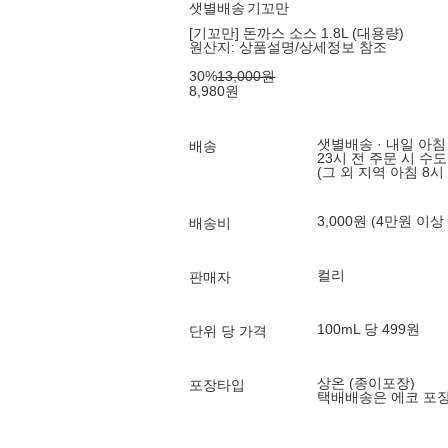
샛별배송
기꼬만
[기꼬만] 돈까스 소스 1.8L (대용량)
원산지:
상품설명/상세정보 참조
30
%
13,000
원
8,980
원
샛별배송 · 내일 아침
배송
23시 전 주문 시 수
(그 외 지역 아침 8시
3,000원 (4만원 이상
배송비
컬리
판매자
100mL 당 499원
단위 당 가격
상온 (종이포장)
포장타입
택배배송은 에코 포