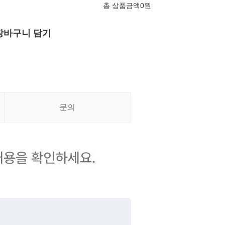
총 상품금액
0
원
장바구니 담기
문의