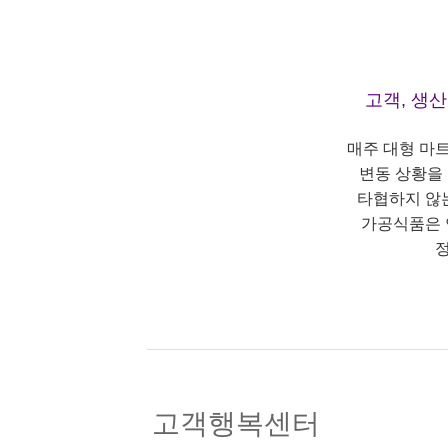
고객, 생
매주 대형 마
변동 상황을
타협하지 않
가공식품은 
정
고객행복센터