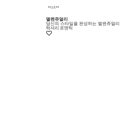
엘렌쥬얼리
당신의 스타일을 완성하는 엘렌쥬얼리
럭셔리
로맨틱