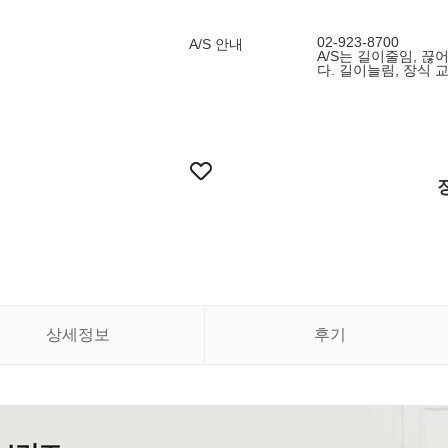
02-923-8700
A/S 안내
A/S는 길이줄임, 끊
다. 길이늘림, 장식 
상세정보
후기