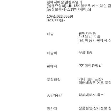
판매자배송
엘렌쥬얼리
[엘렌쥬얼리]14K 18K 할로우 커브 체인 
[품질보증서+쇼핑백+케이스]
10
%
1,022,300
원
920,000
원
~
판매자배송
배송
2~5일 내 도착
(단, 배송사·판매자 
무료배송
배송비
(주)엘렌쥬얼리
판매자
기타 (종이포장)
포장타입
택배배송은 에코 포
상세페이지 참조
중량/용량
상품설명/상세정보 
원산지