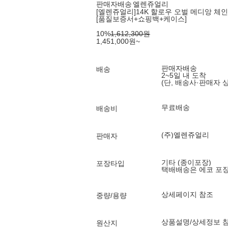
판매자배송
엘렌쥬얼리
[엘렌쥬얼리]14K 할로우 오벌 메디앙 체인
[품질보증서+쇼핑백+케이스]
10
%
1,612,300
원
1,451,000
원
~
판매자배송
배송
2~5일 내 도착
(단, 배송사·판매자 
무료배송
배송비
(주)엘렌쥬얼리
판매자
기타 (종이포장)
포장타입
택배배송은 에코 포
상세페이지 참조
중량/용량
상품설명/상세정보 
원산지