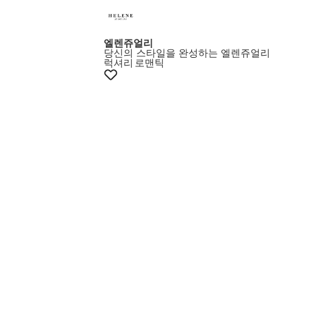
엘렌쥬얼리
당신의 스타일을 완성하는 엘렌쥬얼리
럭셔리
로맨틱