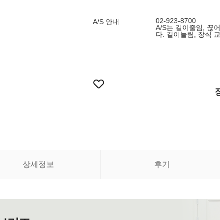
02-923-8700
A/S 안내
A/S는 길이줄임, 끊
다. 길이늘림, 장식 
상세정보
후기