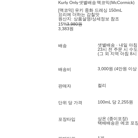
Kurly Only
샛별배송
맥코믹(McCormick)
[맥코믹] 유키 중화 드레싱 150mL
요리에 더하는 감칠맛
원산지:
상품설명/상세정보 참조
15
%
3,980
원
3,383
원
샛별배송 · 내일 아침
배송
23시 전 주문 시 수
(그 외 지역 아침 8시
3,000원 (4만원 이상
배송비
컬리
판매자
100mL 당 2,255원
단위 당 가격
상온 (종이포장)
포장타입
택배배송은 에코 포