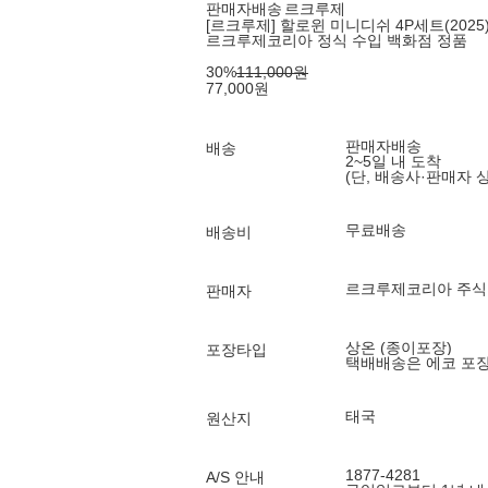
판매자배송
르크루제
[르크루제] 할로윈 미니디쉬 4P세트(2025)
르크루제코리아 정식 수입 백화점 정품
30
%
111,000
원
77,000
원
판매자배송
배송
2~5일 내 도착
(단, 배송사·판매자 
무료배송
배송비
르크루제코리아 주
판매자
상온 (종이포장)
포장타입
택배배송은 에코 포
태국
원산지
1877-4281
A/S 안내