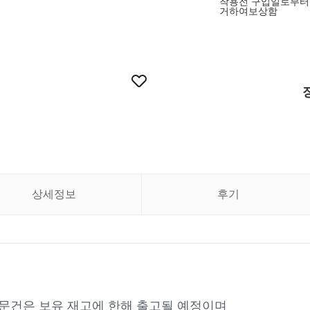
착용전 구입일로부터
거하여보상함
상세정보
후기
주문건은 보유 재고에 한해 출고될 예정이며