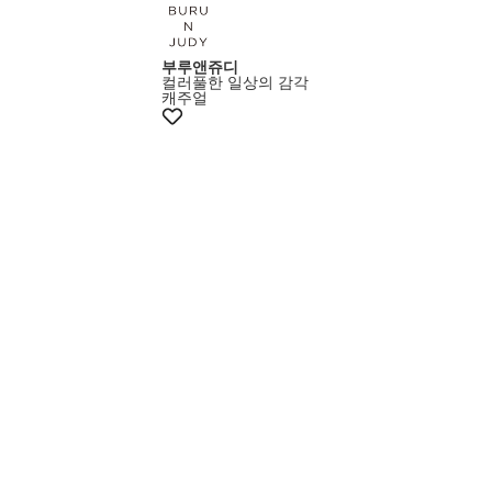
부루앤쥬디
컬러풀한 일상의 감각
캐주얼