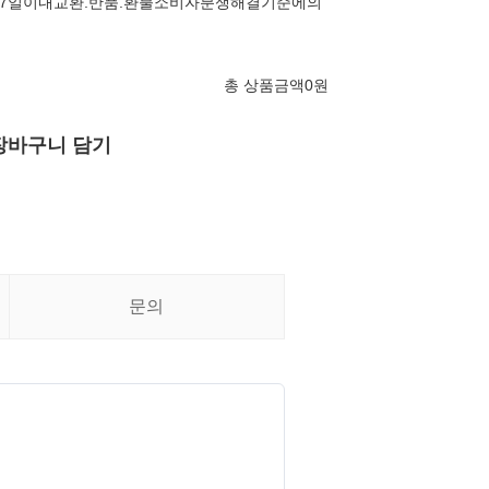
7일이내교환.반품.환불소비자분쟁해결기준에의
총 상품금액
0
원
장바구니 담기
문의