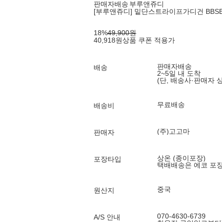
판매자배송
부루앤쥬디
[부루앤쥬디] 밑단스트라이프가디건 BBSBCD11
18
%
49,900
원
40,918
원
상품 쿠폰 적용가
판매자배송
배송
2~5일 내 도착
(단, 배송사·판매자 
무료배송
배송비
(주)고고마
판매자
상온 (종이포장)
포장타입
택배배송은 에코 포
중국
원산지
070-4630-6739
A/S 안내