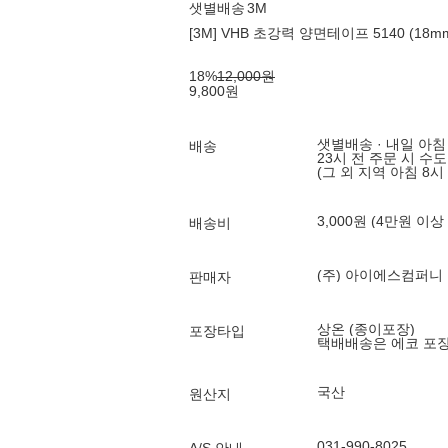
샛별배송
3M
[3M] VHB 초강력 양면테이프 5140 (18mm
18
%
12,000
원
9,800
원
샛별배송 · 내일 아침
배송
23시 전 주문 시 수
(그 외 지역 아침 8시
3,000원 (4만원 이상
배송비
(주) 아이에스컴퍼니
판매자
상온 (종이포장)
포장타입
택배배송은 에코 포
국산
원산지
031-990-8025