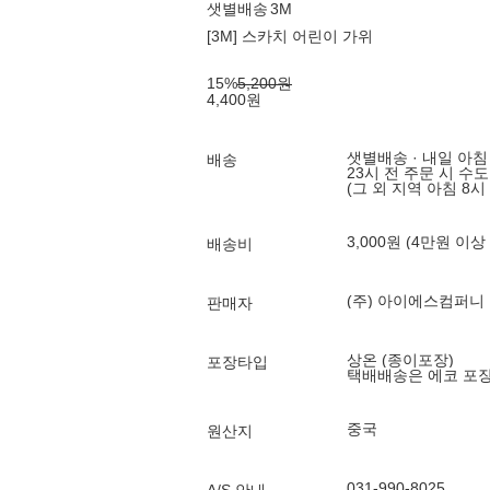
샛별배송
3M
[3M] 스카치 어린이 가위
15
%
5,200
원
4,400
원
샛별배송 · 내일 아침
배송
23시 전 주문 시 수
(그 외 지역 아침 8시
3,000원 (4만원 이상
배송비
(주) 아이에스컴퍼니
판매자
상온 (종이포장)
포장타입
택배배송은 에코 포
중국
원산지
031-990-8025