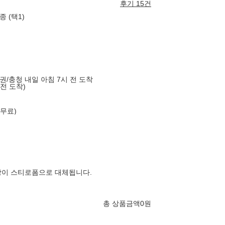
후기 15건
종 (택1)
도권/충청 내일 아침 7시 전 도착
 전 도착)
 무료)
장이 스티로폼으로 대체됩니다.
총 상품금액
0
원