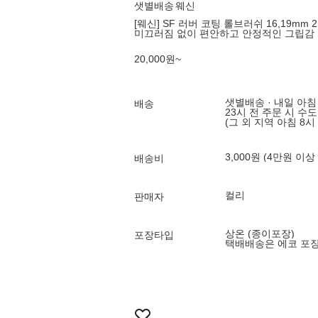
샛별배송
웨신
[웨신] SF 러버 코팅 롤브러쉬 16,19mm 2
미끄러짐 없이 편안하고 안정적인 그립감
20,000
원
~
샛별배송 · 내일 아침
배송
23시 전 주문 시 수
(그 외 지역 아침 8시
3,000원 (4만원 이상
배송비
컬리
판매자
상온 (종이포장)
포장타입
택배배송은 에코 포