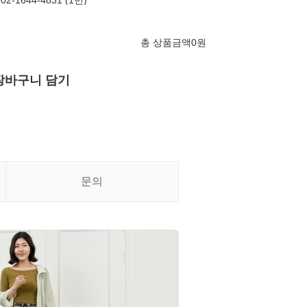
-1644-4831 (1번)
총 상품금액
0
원
장바구니 담기
문의