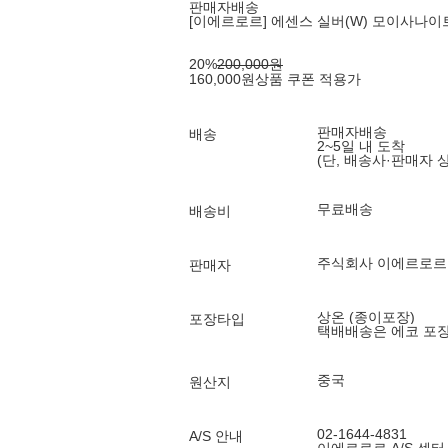
판매자배송
[이에르로르] 에센스 실버(W) 모이사나이트
20
%
200,000
원
160,000
원
상품 쿠폰 적용가
판매자배송
배송
2~5일 내 도착
(단, 배송사·판매자 
무료배송
배송비
주식회사 이에르로
판매자
상온 (종이포장)
포장타입
택배배송은 에코 포
중국
원산지
02-1644-4831
A/S 안내