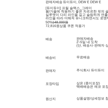
판매자배송
듀이듀이, DEW E DEW E
[듀이듀이] 프릴 슬랙스_그레이
봄/가을에 착용하기 좋은 차르르한 핏의 
실루엣이 다리 라인을 길고 슬림하게 연출
라인을 따라 더해져 유니크하면서도 로맨
50
%
148,000
원
72,816
원
상품 쿠폰 적용가
판매자배송
배송
2~5일 내 도착
(단, 배송사·판매자 
무료배송
배송비
주식회사 듀이듀이
판매자
상온 (종이포장)
포장타입
택배배송은 에코 포
상품설명/상세정보 
원산지