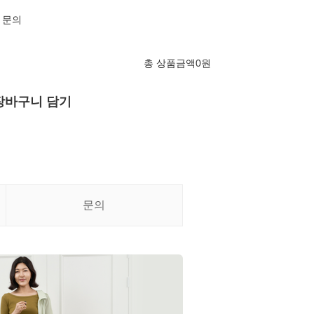
 문의
총 상품금액
0
원
장바구니 담기
문의