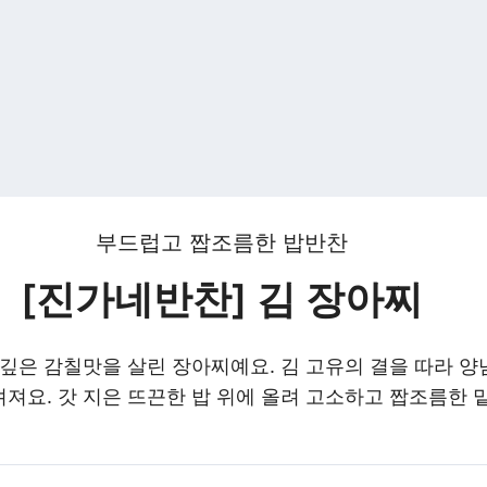
부드럽고 짭조름한 밥반찬
[진가네반찬] 김 장아찌
 깊은 감칠맛을 살린 장아찌예요. 김 고유의 결을 따라 
져요. 갓 지은 뜨끈한 밥 위에 올려 고소하고 짭조름한