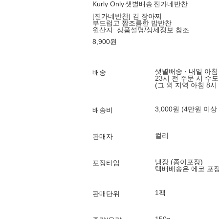
Kurly Only
샛별배송
진가네반찬
[진가네반찬] 김 장아찌
부드럽고 짭조름한 밥반찬
원산지:
상품설명/상세정보 참조
8,900
원
샛별배송 · 내일 아침
배송
23시 전 주문 시 수
(그 외 지역 아침 8시
3,000원 (4만원 이상
배송비
컬리
판매자
냉장 (종이포장)
포장타입
택배배송은 에코 포
1팩
판매단위