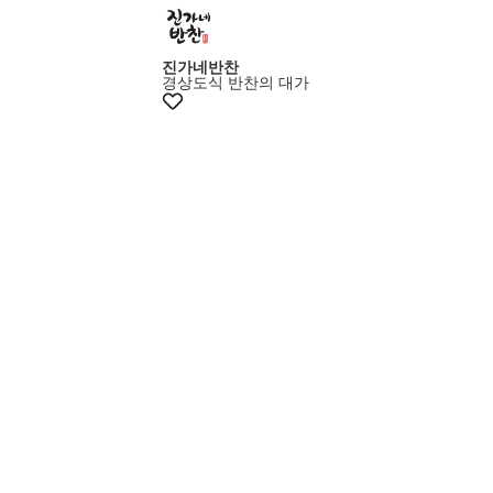
진가네반찬
경상도식 반찬의 대가