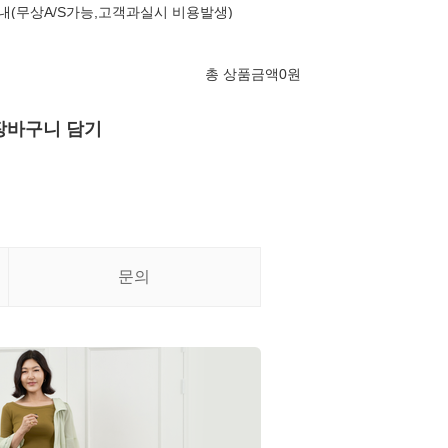
내(무상A/S가능,고객과실시 비용발생)
총 상품금액
0
원
장바구니 담기
문의