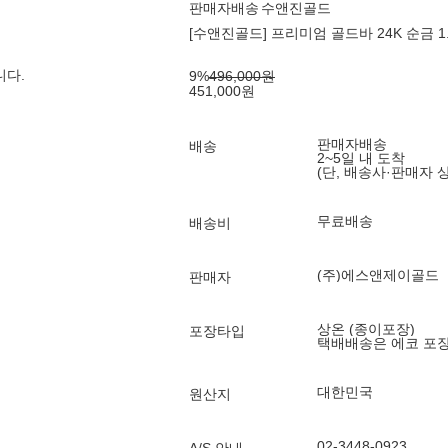
판매자배송
수앤진골드
[수앤진골드] 프리미엄 골드바 24K 순금 1.8
니다.
9
%
496,000
원
451,000
원
판매자배송
배송
2~5일 내 도착
(단, 배송사·판매자 
무료배송
배송비
(주)에스앤제이골드
판매자
상온 (종이포장)
포장타입
택배배송은 에코 포
대한민국
원산지
02-3448-0923