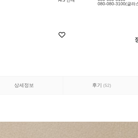
A/S 안내
080-080-3100(
상세정보
후기
(
52
)