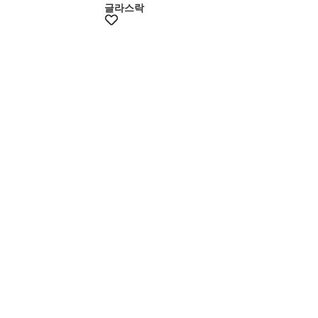
글라스락
+20%쿠폰