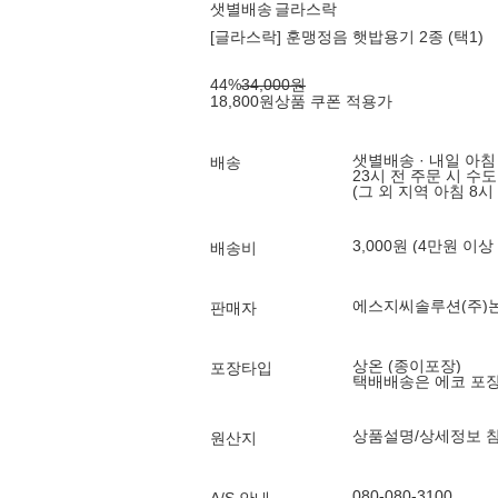
샛별배송
글라스락
[글라스락] 훈맹정음 햇밥용기 2종 (택1)
44
%
34,000
원
18,800
원
상품 쿠폰 적용가
샛별배송 · 내일 아침
배송
23시 전 주문 시 수
(그 외 지역 아침 8시
3,000원 (4만원 이상
배송비
에스지씨솔루션(주)
판매자
상온 (종이포장)
포장타입
택배배송은 에코 포
상품설명/상세정보 
원산지
080-080-3100