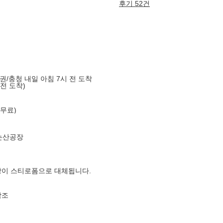
후기 52건
도권/충청 내일 아침 7시 전 도착
 전 도착)
 무료)
논산공장
장이 스티로폼으로 대체됩니다.
참조