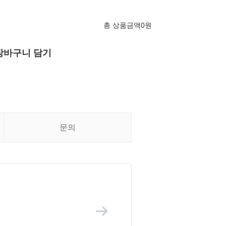
총 상품금액
0
원
장바구니 담기
문의