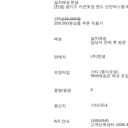
설치배송
한샘
[한샘] 샘키즈 키큰옷장 엔드 선반박스형 6
10
%
234,000
원
209,000
원
상품 쿠폰 적용가
설치배송
배송
담당자 연락 후 방문
(주)한샘
판매자
기타 (종이포장)
포장타입
택배배송은 에코 포
0
중량/용량
기타|국내
원산지
16884945
A/S 안내
고객만족센터 1688-4