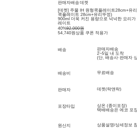
판매자배송
데켓
[데켓] 주물 IH 원형쿡플레이트28cm+유
쿡플레이트 28cm+유리뚜껑)
900ml 더욱 커진 용량으로 넉넉한 요리가
레이트
40
%
92,000
원
54,740
원
상품 쿠폰 적용가
판매자배송
배송
2~5일 내 도착
(단, 배송사·판매자 
무료배송
배송비
데켓(락앤락)
판매자
상온 (종이포장)
포장타입
택배배송은 에코 포
상품설명/상세정보 
원산지