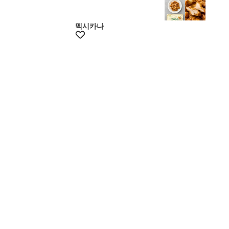
최대20%쿠폰
멕시카나