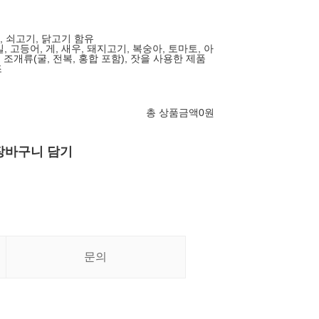
우유, 쇠고기, 닭고기 함유
밀, 고등어, 게, 새우, 돼지고기, 복숭아, 토마토, 아
 조개류(굴, 전복, 홍합 포함), 잣을 사용한 제품
조
총 상품금액
0
원
장바구니 담기
문의