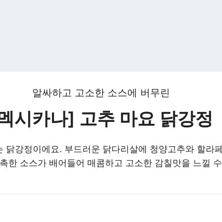
알싸하고 고소한 소스에 버무린
[멕시카나] 고추 마요 닭강정
는 닭강정이에요. 부드러운 닭다리살에 청양고추와 할라페
촉촉한 소스가 배어들어 매콤하고 고소한 감칠맛을 느낄 수