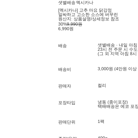
샛별배송
멕시카나
[멕시카나] 고추 마요 닭강정
알싸하고 고소한 소스에 버무린
원산지:
상품설명/상세정보 참조
30
%
9,990
원
6,990
원
샛별배송 · 내일 아침
배송
23시 전 주문 시 수
(그 외 지역 아침 8시
3,000원 (4만원 이상
배송비
컬리
판매자
냉동 (종이포장)
포장타입
택배배송은 에코 포
1팩
판매단위