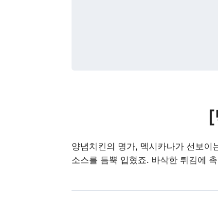
양념치킨의 명가, 멕시카나가 선보이
소스를 듬뿍 입혔죠. 바삭한 튀김에 