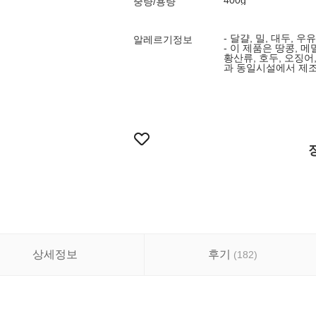
400g
중량/용량
- 달걀, 밀, 대두, 
알레르기정보
- 이 제품은 땅콩, 메
황산류, 호두, 오징어,
과 동일시설에서 제
상세정보
후기
(
182
)