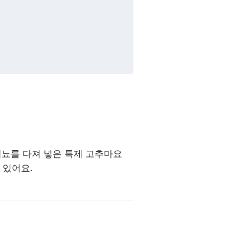
뇨를 다져 넣은 특제 고추마요
 있어요.