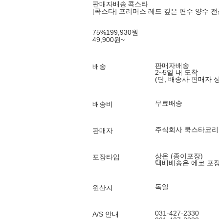
판매자배송
콕스타
[콕스타] 프리머스 레드 깊은 편수 양수 전골
75
%
199,930
원
49,900
원
~
판매자배송
배송
2~5일 내 도착
(단, 배송사·판매자 
무료배송
배송비
주식회사 쿡스타코리
판매자
상온 (종이포장)
포장타입
택배배송은 에코 포
독일
원산지
031-427-2330
A/S 안내