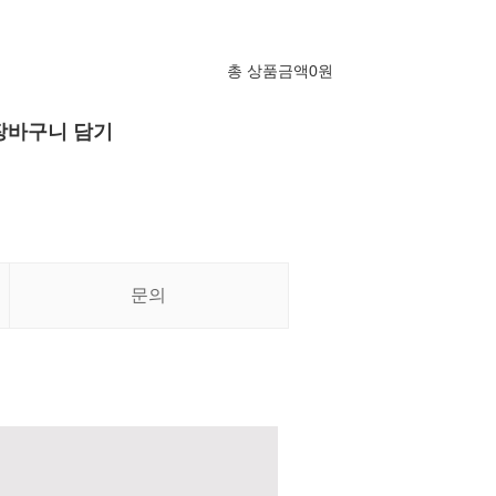
총 상품금액
0
원
장바구니 담기
문의