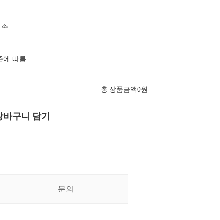
참조
준에 따름
총 상품금액
0
원
장바구니 담기
문의