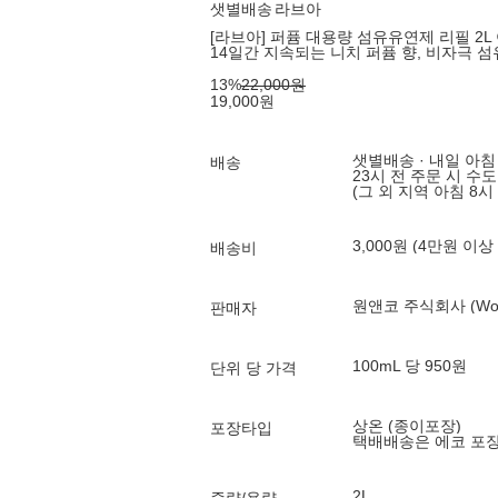
샛별배송
라브아
[라브아] 퍼퓸 대용량 섬유유연제 리필 2
14일간 지속되는 니치 퍼퓸 향, 비자극 섬
13
%
22,000
원
19,000
원
샛별배송 · 내일 아침
배송
23시 전 주문 시 수
(그 외 지역 아침 8시
3,000원 (4만원 이상
배송비
원앤코 주식회사 (Won
판매자
100mL 당 950원
단위 당 가격
상온 (종이포장)
포장타입
택배배송은 에코 포
2L