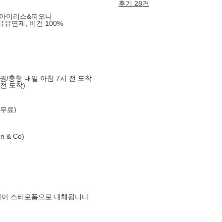
후기 28건
L 아이리스&피오니
유유연제, 비건 100%
도권/충청 내일 아침 7시 전 도착
 전 도착)
 무료)
 & Co)
장이 스티로폼으로 대체됩니다.