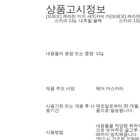
상품고시정보
[모레모] 케라틴 이지 새치커버 마
[모레모] 케라
스카라 12g_내추럴 블랙
스카라 12
내용물의 용량 또는 중량
12g
제품 주요 사양
헤어 마스카라
사용기한 또는 개봉 후 사
제조일로부터 35 개월 
용기간
품으로 발송됩니다.
내용물을 적당량 취하여
으로 빗어주듯 골고루 
사용방법
때까지 방치해줍니다.
*반드시 건조된 모발에