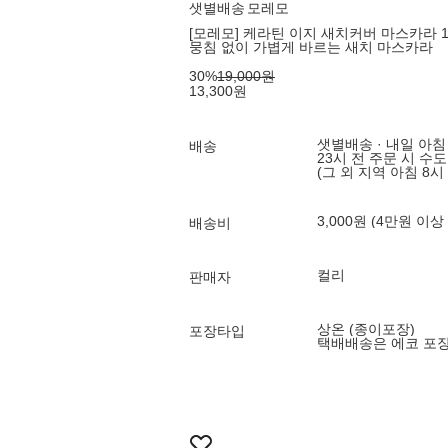
샛별배송
모레모
[모레모] 케라틴 이지 새치커버 마스카라 12g
뭉침 없이 가볍게 바르는 새치 마스카라
30
%
19,000
원
13,300
원
샛별배송 · 내일 아침
배송
23시 전 주문 시 수
(그 외 지역 아침 8시
3,000원 (4만원 이상
배송비
컬리
판매자
상온 (종이포장)
포장타입
택배배송은 에코 포