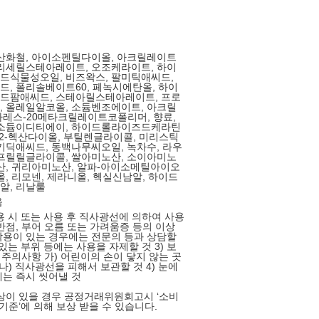
산화철, 아이소펜틸다이올, 아크릴레이트
리세릴스테아레이트, 오조케라이트, 하이
드식물성오일, 비즈왁스, 팔미틱애씨드,
, 폴리솔베이트60, 페녹시에탄올, 하이
드팜애씨드, 스테아릴스테아레이트, 프로
 올레일알코올, 소듐벤조에이트, 아크릴
레스-20메타크릴레이트코폴리머, 향료,
이소듐이디티에이, 하이드롤라이즈드케라틴
, 1,2-헥산다이올, 부틸렌글라이콜, 미리스틱
키딕애씨드, 동백나무씨오일, 녹차수, 라우
프릴릴글라이콜, 쌀아미노산, 소이아미노
산, 귀리아미노산, 알파-아이소메틸아이오
올, 리모넨, 제라니올, 헥실신남알, 하이드
알, 리날룰
음
사용 시 또는 사용 후 직사광선에 의하여 사용
반점, 부어 오름 또는 가려움증 등의 이상
용이 있는 경우에는 전문의 등과 상담할
 있는 부위 등에는 사용을 자제할 것 3) 보
시 주의사항 가) 어린이의 손이 닿지 않는 곳
나) 직사광선을 피해서 보관할 것 4) 눈에
는 즉시 씻어낼 것
상이 있을 경우 공정거래위원회고시 ‘소비
 기준’에 의해 보상 받을 수 있습니다.