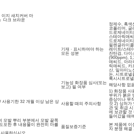
틴 이지 새치커버 마
g_다크 브라운
정제수, 흑색
코폴리머, 글
드로제네이티
스테아릭애씨드
드로제네이티
필렌글라이콜,
기재 · 표시하여야 하는
레이트/스테아
모든 성분
잔탄검, 다
(900ppm)
애씨드, 아라
릭애씨드, 카
산, 밀아미노
논, 시트로넬
록시시트로넬
기능성 화장품 심사(또는
해당사항 없
보고) 필 여부
1) 화장품 
부위가 붉은 
증상이나 부작
/ 사용기한 32 개월 이상 남은 상
사용할 때의 주의사항
것 2) 상처가
관 및 취급 
에 보관할 것 
들어갔을 때에
 모발 뿌리 부분에서 모발 끝쪽
도포한 후 내용물이 완전히 마를
본 제품에 이
품질보증기준
자 분쟁 해결
 사용하십시오.