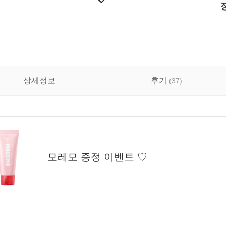
상세정보
후기
(
37
)
모레모 증정 이벤트 ♡