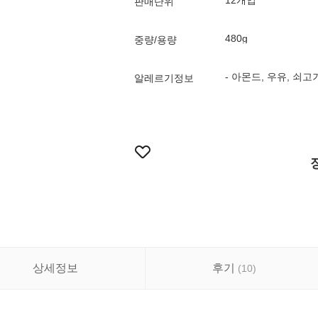
12개입
판매단위
480g
중량/용량
- 아몬드, 우유, 
알레르기정보
상세정보
후기
(
10
)