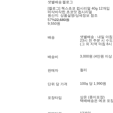
샛별배송
켈로그
[켈로그] 첵스초코 컵시리얼 40g 12개입
바삭바삭한 초코맛 컵시리얼
원산지:
상품설명/상세정보 참조
57
%
22,680
원
9,550
원
샛별배송 · 내일 아침
배송
23시 전 주문 시 수
(그 외 지역 아침 8시
3,000원 (4만원 이상
배송비
컬리
판매자
100g 당 1,990원
단위 당 가격
상온 (종이포장)
포장타입
택배배송은 에코 포