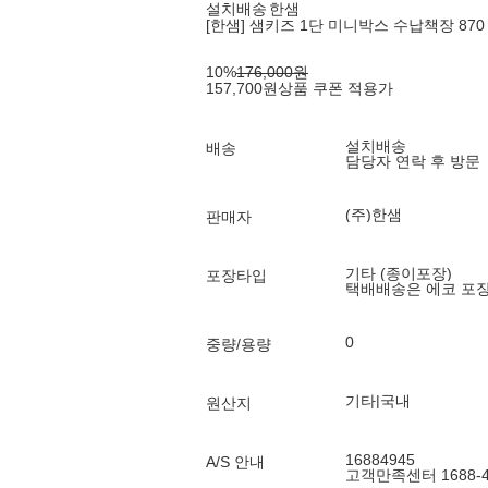
설치배송
한샘
[한샘] 샘키즈 1단 미니박스 수납책장 87
10
%
176,000
원
157,700
원
상품 쿠폰 적용가
설치배송
배송
담당자 연락 후 방문
(주)한샘
판매자
기타 (종이포장)
포장타입
택배배송은 에코 포
0
중량/용량
기타|국내
원산지
16884945
A/S 안내
고객만족센터 1688-4