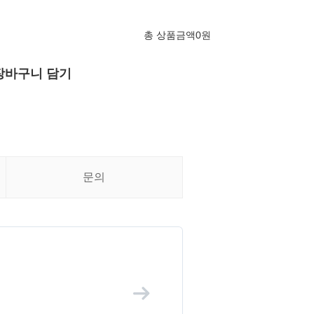
총 상품금액
0
원
장바구니 담기
문의