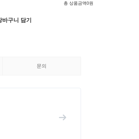
총 상품금액
0
원
장바구니 담기
문의