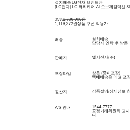
설치배송
LG전자 브랜드관
[LG전자] LG 퓨리케어 AI 오브제컬렉션 36
35
%
1,738,000
원
1,119,272
원
상품 쿠폰 적용가
설치배송
배송
담당자 연락 후 방문
엘지전자(주)
판매자
상온 (종이포장)
포장타입
택배배송은 에코 포
상품설명/상세정보 
원산지
1544-7777
A/S 안내
공정거래위원회 고시
다.