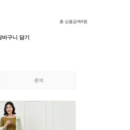
총 상품금액
0
원
장바구니 담기
문의