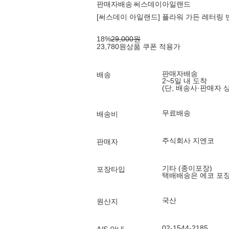
판매자배송
써스데이아일랜드
[써스데이 아일랜드] 플라워 가든 레터링 반
18
%
29,000
원
23,780
원
상품 쿠폰 적용가
판매자배송
배송
2~5일 내 도착
(단, 배송사·판매자 
무료배송
배송비
주식회사 지엔코
판매자
기타 (종이포장)
포장타입
택배배송은 에코 포
국산
원산지
02-1544-2185