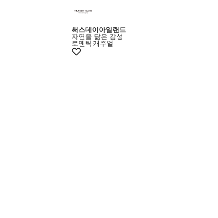
써스데이아일랜드
자연을 닮은 감성
로맨틱
캐주얼