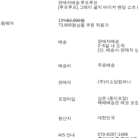
판매자배송
루프루프
[루프루프] 그레이 골지 바이커 밴딩 쇼츠 (On
10
%
82,000
원
스윔웨어
73,800
원
상품 쿠폰 적용가
판매자배송
배송
2~5일 내 도착
(단, 배송사·판매자 
무료배송
배송비
(주)이소당컴퍼니
판매자
상온 (종이포장)
포장타입
택배배송은 에코 포
대한민국
원산지
070-8287-1488
A/S 안내