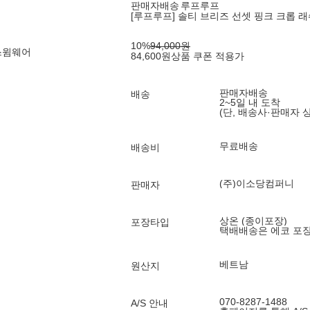
판매자배송
루프루프
[루프루프] 솔티 브리즈 선셋 핑크 크롭 
10
%
94,000
원
스윔웨어
84,600
원
상품 쿠폰 적용가
판매자배송
배송
2~5일 내 도착
(단, 배송사·판매자 
무료배송
배송비
(주)이소당컴퍼니
판매자
상온 (종이포장)
포장타입
택배배송은 에코 포
베트남
원산지
070-8287-1488
A/S 안내