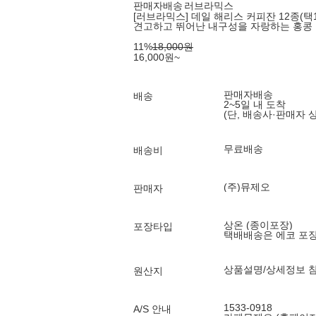
판매자배송
러브라믹스
[러브라믹스] 데일 해리스 커피잔 12종(택1
견고하고 뛰어난 내구성을 자랑하는 홍콩
11
%
18,000
원
16,000
원
~
판매자배송
배송
2~5일 내 도착
(단, 배송사·판매자 
무료배송
배송비
(주)뮤제오
판매자
상온 (종이포장)
포장타입
택배배송은 에코 포
상품설명/상세정보 
원산지
1533-0918
A/S 안내