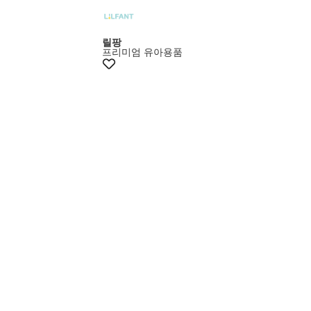
+15%쿠폰
릴팡
프리미엄 유아용품