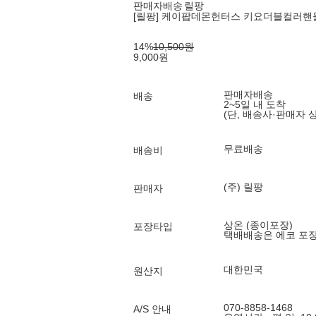
판매자배송
릴팡
[릴팡] 케이팝데몬헌터스 키요더블컬러핸들
14
%
10,500
원
9,000
원
판매자배송
배송
2~5일 내 도착
(단, 배송사·판매자 
무료배송
배송비
(주) 릴팡
판매자
상온 (종이포장)
포장타입
택배배송은 에코 포
대한민국
원산지
070-8858-1468
A/S 안내