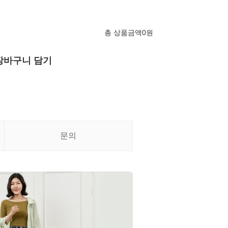
총 상품금액
0
원
장바구니 담기
문의