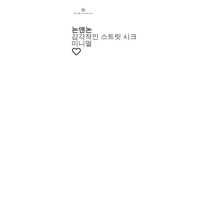
논앤논
감각적인 스트릿 시크
미니멀