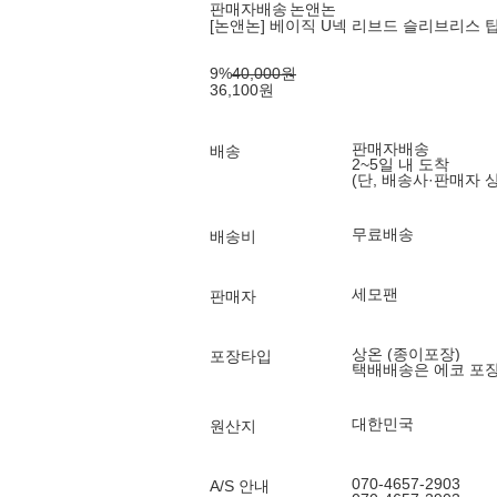
판매자배송
논앤논
[논앤논] 베이직 U넥 리브드 슬리브리스 탑_
9
%
40,000
원
36,100
원
판매자배송
배송
2~5일 내 도착
(단, 배송사·판매자 
무료배송
배송비
세모팬
판매자
상온 (종이포장)
포장타입
택배배송은 에코 포
대한민국
원산지
070-4657-2903
A/S 안내