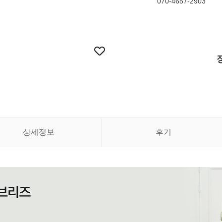
070-4657-2903
상세정보
후기