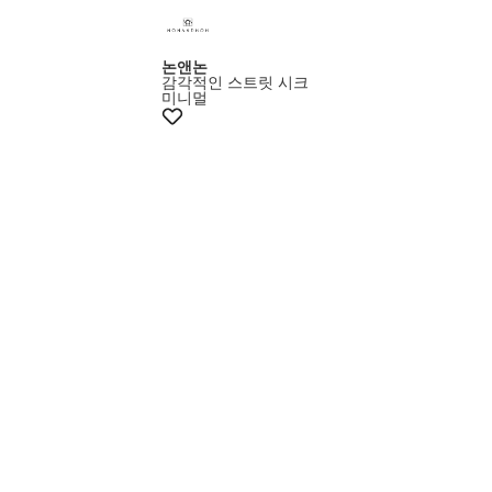
논앤논
감각적인 스트릿 시크
미니멀