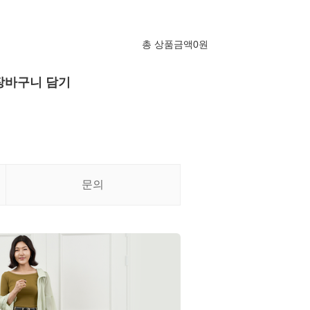
총 상품금액
0
원
장바구니 담기
문의