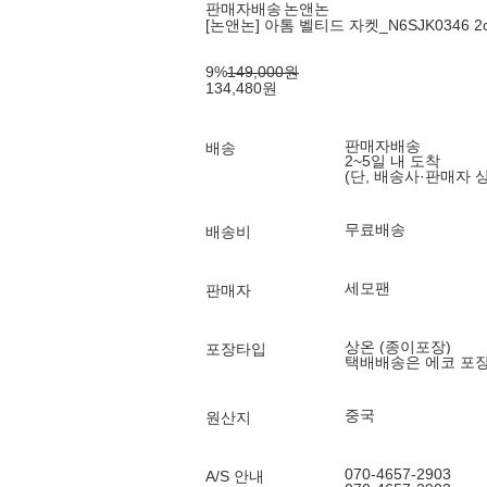
판매자배송
논앤논
[논앤논] 아톰 벨티드 자켓_N6SJK0346 2co
9
%
149,000
원
134,480
원
판매자배송
배송
2~5일 내 도착
(단, 배송사·판매자 
무료배송
배송비
세모팬
판매자
상온 (종이포장)
포장타입
택배배송은 에코 포
중국
원산지
070-4657-2903
A/S 안내