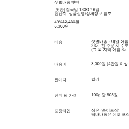
샛별배송
햇반
[햇반] 잡곡밥 130G * 6입
원산지:
상품설명/상세정보 참조
49
%
12,480
원
6,300
원
샛별배송 · 내일 아침
배송
23시 전 주문 시 수
(그 외 지역 아침 8시
3,000원 (4만원 이상
배송비
컬리
판매자
100g 당 808원
단위 당 가격
상온 (종이포장)
포장타입
택배배송은 에코 포