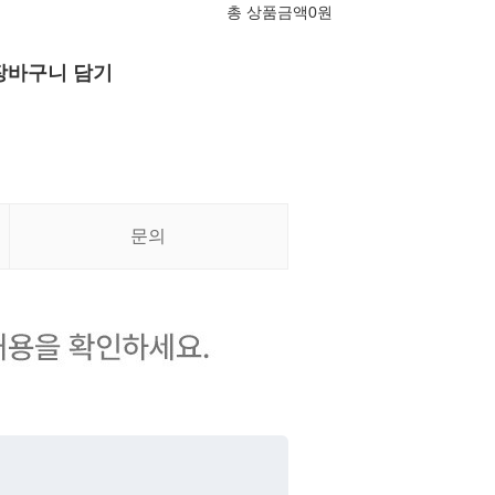
총 상품금액
0
원
장바구니 담기
문의