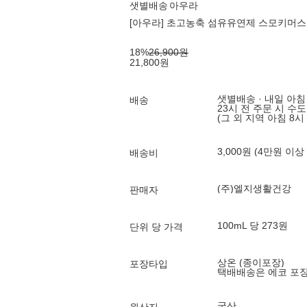
샛별배송
아우라
[아우라] 초고농축 섬유유연제 스모키머스크
18
%
26,900
원
21,800
원
샛별배송 · 내일 아침
배송
23시 전 주문 시 수
(그 외 지역 아침 8시
3,000원 (4만원 이상
배송비
(주)엘지생활건강
판매자
100mL 당 273원
단위 당 가격
상온 (종이포장)
포장타입
택배배송은 에코 포
국산