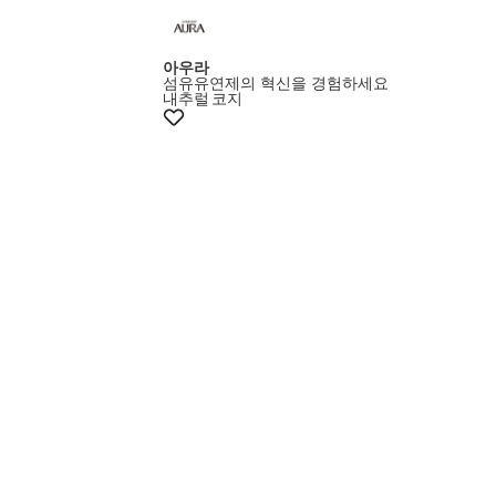
멤버스15%쿠폰
아우라
섬유유연제의 혁신을 경험하세요
내추럴
코지