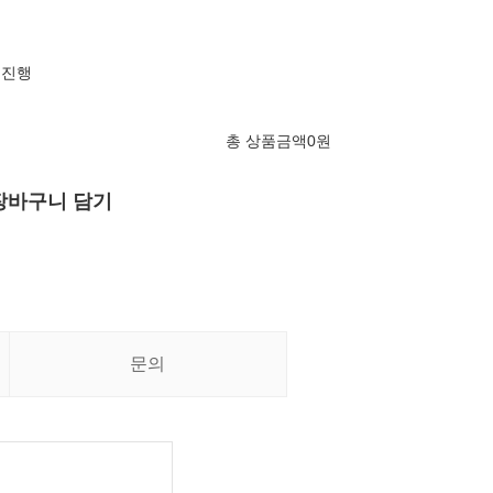
 진행
총 상품금액
0
원
장바구니 담기
문의