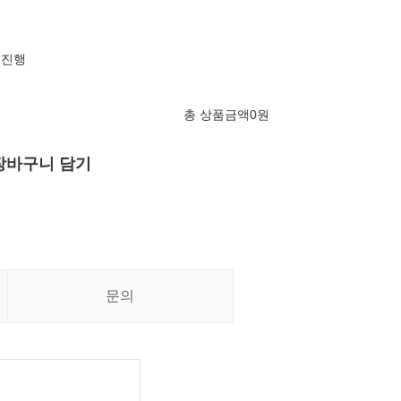
 진행
총 상품금액
0
원
장바구니 담기
문의