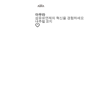
멤버스15%쿠폰
아우라
섬유유연제의 혁신을 경험하세요
내추럴
코지