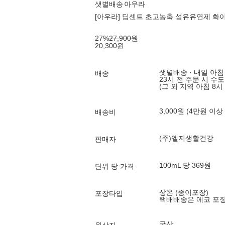
샛별배송
아우라
[아우라] 딥센트 초고농축 섬유유연제 화이
27
%
27,900
원
20,300
원
샛별배송 · 내일 아침
배송
23시 전 주문 시 수
(그 외 지역 아침 8시
3,000원 (4만원 이상
배송비
(주)엘지생활건강
판매자
100mL 당 369원
단위 당 가격
상온 (종이포장)
포장타입
택배배송은 에코 포
국산