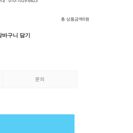
: 070-7019-6823
총 상품금액
0
원
장바구니 담기
문의