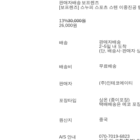
판매자배송
보프렌즈
[보프렌즈] 스누피 스포츠 스텐 이중진공 텀
13
%
30,000
원
26,000
원
판매자배송
배송
2~5일 내 도착
(단, 배송사·판매자 
무료배송
배송비
(주)인테코에이티
판매자
상온 (종이포장)
포장타입
택배배송은 에코 포
중국
원산지
070-7019-6823
A/S 안내