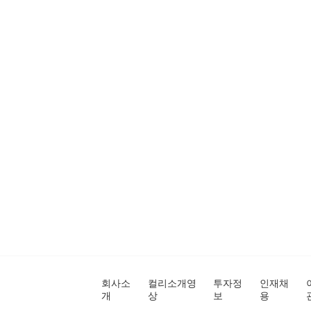
회사소
컬리소개영
투자정
인재채
개
상
보
용