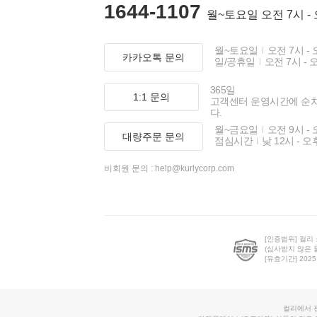
1644-1107
월~토요일 오전 7시 -
월~토요일
오전 7시 - 
카카오톡 문의
일/공휴일
오전 7시 - 
365일
1:1 문의
고객센터 운영시간에 순
다.
월~금요일
오전 9시 - 
대량주문 문의
점심시간
낮 12시 - 오
비회원 문의 :
help@kurlycorp.com
[인증범위] 컬리
(심사받지 않은 
[유효기간] 2025.0
컬리에서 