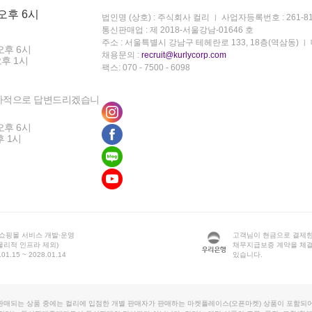
 오후 6시
법인명 (상호) : 주식회사 컬리
사업자등록번호 : 261-81
통신판매업 : 제 2018-서울강남-01646 호
주소 : 서울특별시 강남구 테헤란로 133, 18층(역삼동)
오후 6시
채용문의 :
recruit@kurlycorp.com
오후 1시
팩스: 070 - 7500 - 6098
차적으로 답변드리겠습니
오후 6시
후 1시
 쇼핑몰 서비스 개발·운영
고객님이 현금으로 결제한
물리적 인프라 제외)
채무지급보증 계약을 체
1.15 ~ 2028.01.14
있습니다.
판매되는 상품 중에는 컬리에 입점한 개별 판매자가 판매하는 마켓플레이스(오픈마켓) 상품이 포함되어