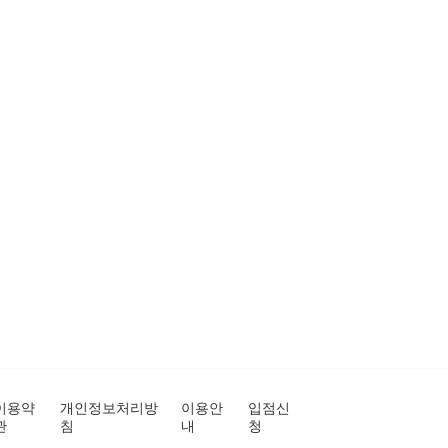
이용약
개인정보처리방
이용안
입점신
관
침
내
청