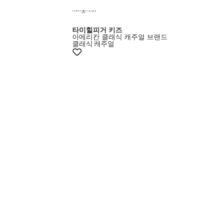
타미힐피거 키즈
아메리칸 클래식 캐주얼 브랜드
클래식
캐주얼