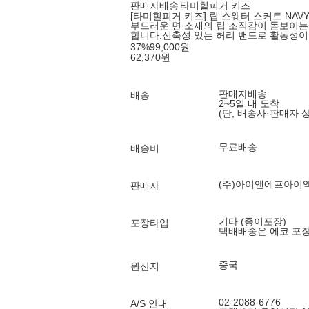
판매자배송
타미힐피거 키즈
[타미힐피거 키즈] 립 스웨터 스커트 NAV
부드러운 면 소재의 립 조직감이 돋보이는
합니다.신축성 있는 허리 밴드로 활동성이
37
%
99,000
원
62,370
원
판매자배송
배송
2~5일 내 도착
(단, 배송사·판매자 
무료배송
배송비
(주)아이엔에프아이
판매자
기타 (종이포장)
포장타입
택배배송은 에코 포
중국
원산지
02-2088-6776
A/S 안내