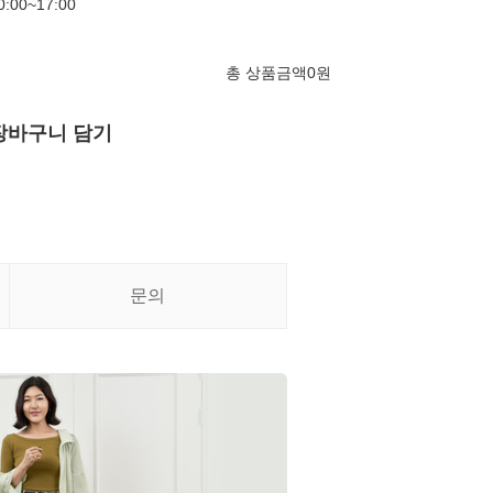
00~17:00
총 상품금액
0
원
장바구니 담기
문의