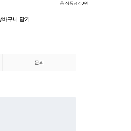
총 상품금액
0
원
장바구니 담기
문의