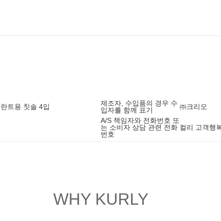
제조자, 수입품의 경우 수
플란트용 칫솔 4입
㈜크리오
입자를 함께 표기
A/S 책임자와 전화번호 또
는 소비자 상담 관련 전화
컬리 고객행복센
번호
WHY KURLY