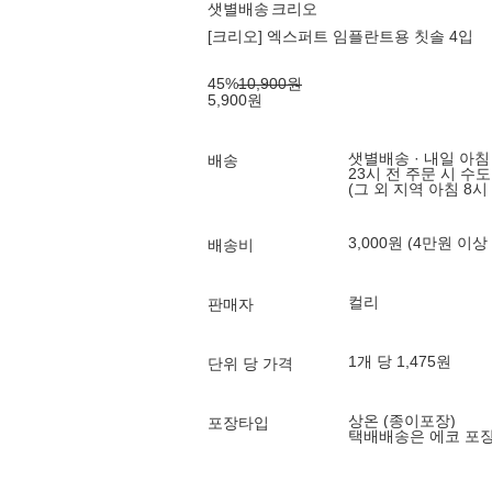
샛별배송
크리오
[크리오] 엑스퍼트 임플란트용 칫솔 4입
45
%
10,900
원
5,900
원
샛별배송 · 내일 아침
배송
23시 전 주문 시 수
(그 외 지역 아침 8시
3,000원 (4만원 이상
배송비
컬리
판매자
1개 당 1,475원
단위 당 가격
상온 (종이포장)
포장타입
택배배송은 에코 포