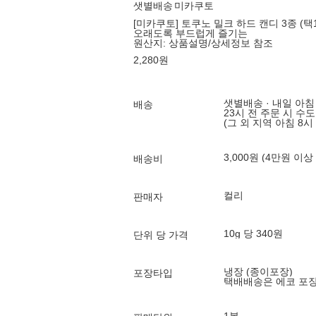
샛별배송
미카쿠토
[미카쿠토] 토쿠노 밀크 하드 캔디 3종 (택1
오래도록 부드럽게 즐기는
원산지:
상품설명/상세정보 참조
2,280
원
샛별배송 · 내일 아침
배송
23시 전 주문 시 수
(그 외 지역 아침 8시
3,000원 (4만원 이상
배송비
컬리
판매자
10g 당 340원
단위 당 가격
냉장 (종이포장)
포장타입
택배배송은 에코 포