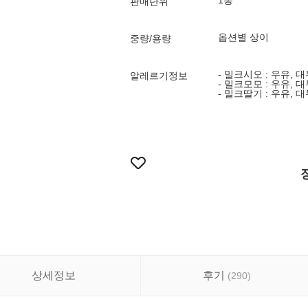
1봉
판매단위
옵션별 상이
중량/용량
- 밀크시오 : 우유, 
알레르기정보
- 밀크모모 : 우유, 
- 밀크딸기 : 우유, 
상세정보
후기
(
290
)