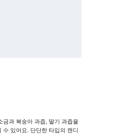
소금과 복숭아 과즙, 딸기 과즙을
 수 있어요. 단단한 타입의 캔디