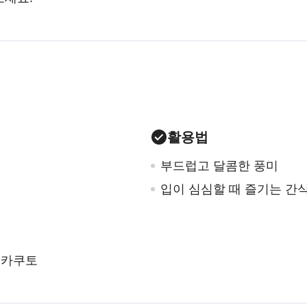
활용법
부드럽고 달콤한 풍미
입이 심심할 때 즐기는 간
 미카쿠토