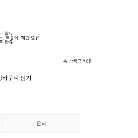
대두 함유
대두, 복숭아, 계란 함유
대두 함유
총 상품금액
0
원
장바구니 담기
문의