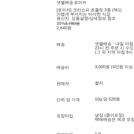
샛별배송
로아커
[로아커] 크리스피 초콜릿 3종 (택1)
가볍게 부서지는 바삭한 식감
원산지:
상품설명/상세정보 참조
30
%
3,780
원
2,640
원
샛별배송 · 내일 아침
배송
23시 전 주문 시 수
(그 외 지역 아침 8시
3,000원 (4만원 이상
배송비
컬리
판매자
10g 당 528원
단위 당 가격
냉장 (종이포장)
포장타입
택배배송은 에코 포