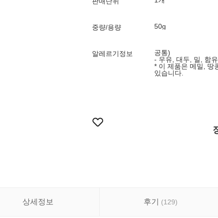
1개
판매단위
50g
중량/용량
공통)
알레르기정보
- 우유, 대두, 밀, 함유
* 이 제품은 메밀,
상세정보
후기
(
129
)