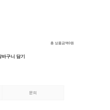
총 상품금액
0
원
장바구니 담기
문의