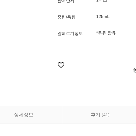
1박스
판매단위
125mL
중량/용량
*우유 함유
알레르기정보
상세정보
후기
(
41
)