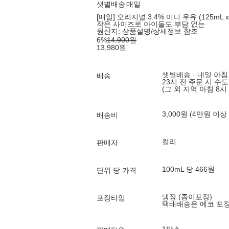
샛별배송
매일
[매일] 오리지널 3.4% 미니 우유 (125mL x
작은 사이즈로 아이들도 부담 없는
원산지:
상품설명/상세정보 참조
6
%
14,900
원
13,980
원
샛별배송 · 내일 아침
배송
23시 전 주문 시 수
(그 외 지역 아침 8시
3,000원 (4만원 이상
배송비
컬리
판매자
100mL 당 466원
단위 당 가격
냉장 (종이포장)
포장타입
택배배송은 에코 포