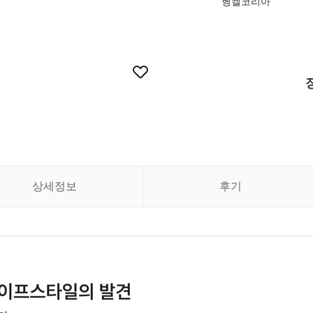
헹켈코리아
상세정보
후기