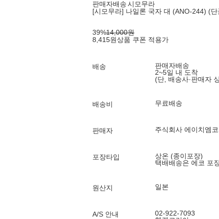
판매자배송
시모무라
[시모무라] 나일론 국자 대 (ANO-244) (단
39
%
14,000
원
8,415
원
상품 쿠폰 적용가
판매자배송
배송
2~5일 내 도착
(단, 배송사·판매자 
무료배송
배송비
주식회사 에이치엠
판매자
상온 (종이포장)
포장타입
택배배송은 에코 포
일본
원산지
02-922-7093
A/S 안내