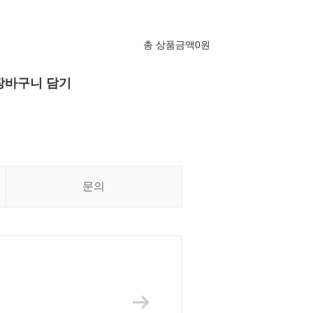
총 상품금액
0
원
장바구니 담기
문의