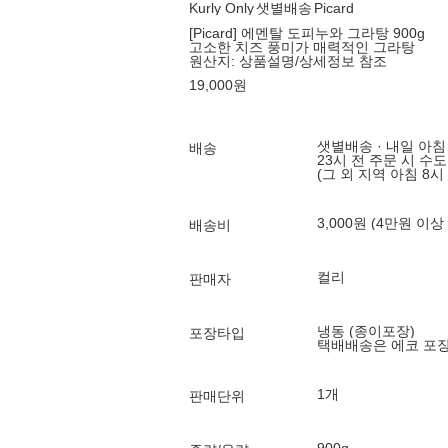
Kurly Only
샛별배송
Picard
[Picard] 에멘탈 도피누와 그라탕 900g
고소한 치즈 풍미가 매력적인 그라탕
원산지:
상품설명/상세정보 참조
19,000
원
샛별배송 · 내일 아침
배송
23시 전 주문 시 수
(그 외 지역 아침 8시
3,000원 (4만원 이상
배송비
컬리
판매자
냉동 (종이포장)
포장타입
택배배송은 에코 포
1개
판매단위