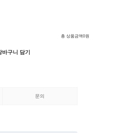
총 상품금액
0
원
장바구니 담기
문의