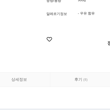
900g
중량/용량
- 우유 함유
알레르기정보
상세정보
후기
(
8
)