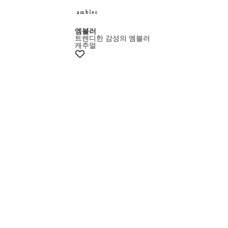
엠블러
트렌디한 감성의 엠블러
캐주얼