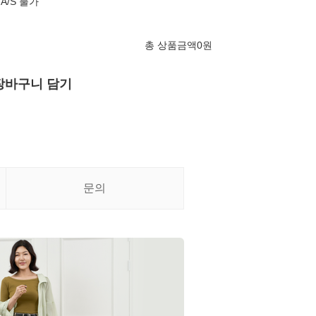
A/S 불가
총 상품금액
0
원
장바구니 담기
문의