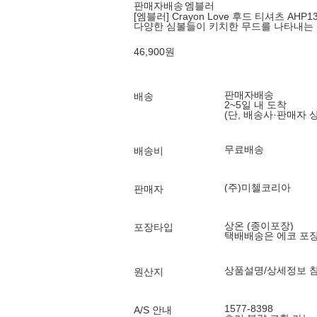
판매자배송
엠블러
[엠블러] Crayon Love 후드 티셔츠 AHP13
다양한 심볼들이 키치한 무드를 나타내는
46,900
원
판매자배송
배송
2~5일 내 도착
(단, 배송사·판매자 
무료배송
배송비
(주)미첼코리아
판매자
상온 (종이포장)
포장타입
택배배송은 에코 포
상품설명/상세정보 
원산지
1577-8398
A/S 안내