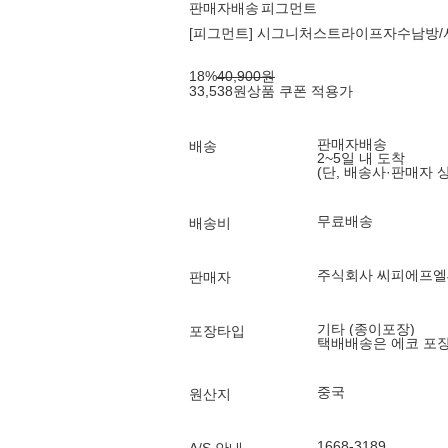
판매자배송
피그먼트
[피그먼트] 시그니처스트라이프자수남방/셔츠 2
18
%
40,900
원
33,538
원
상품 쿠폰 적용가
판매자배송
배송
2~5일 내 도착
(단, 배송사·판매자 
무료배송
배송비
주식회사 씨피에프
판매자
기타 (종이포장)
포장타입
택배배송은 에코 포
중국
원산지
1668-3189