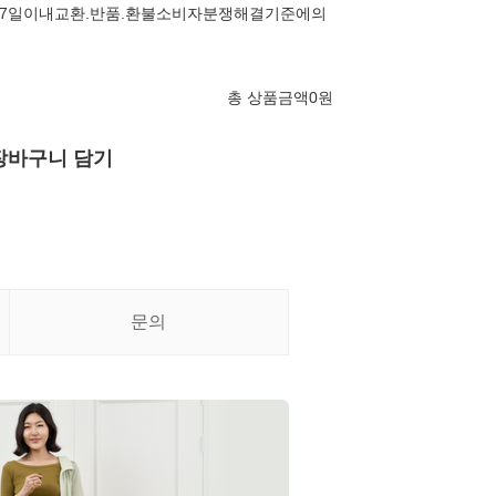
7일이내교환.반품.환불소비자분쟁해결기준에의
총 상품금액
0
원
장바구니 담기
문의