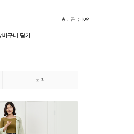
총 상품금액
0
원
장바구니 담기
문의