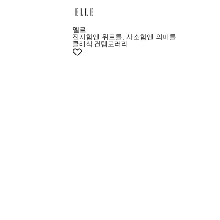
엘르
진지함엔 위트를, 사소함엔 의미를
클래식
컨템포러리