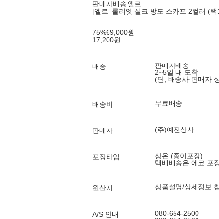
판매자배송
엘르
[엘르] 롤리엣 실크 방도 스카프 2컬러 (택1
75
%
69,000
원
17,200
원
판매자배송
배송
2~5일 내 도착
(단, 배송사·판매자 
무료배송
배송비
(주)예진상사
판매자
상온 (종이포장)
포장타입
택배배송은 에코 포
상품설명/상세정보 
원산지
080-654-2500
A/S 안내