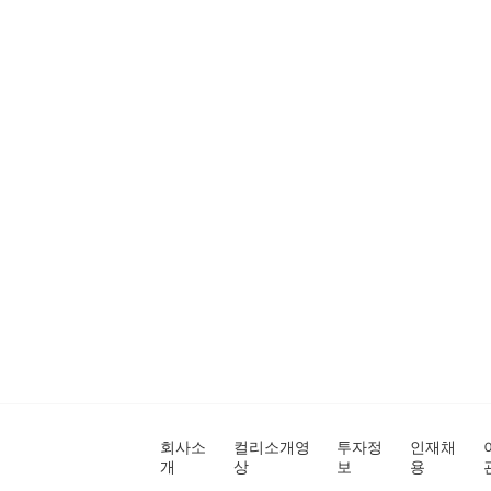
회사소
컬리소개영
투자정
인재채
개
상
보
용