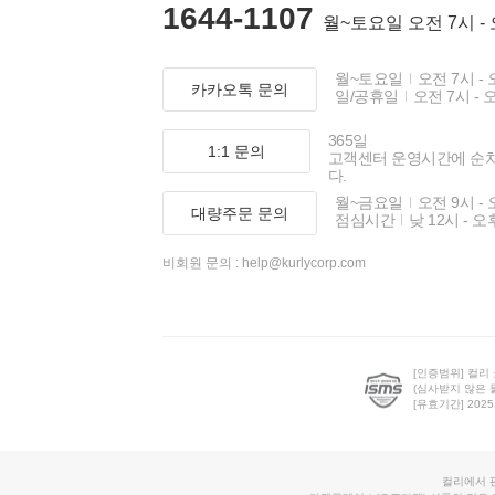
1644-1107
월~토요일 오전 7시 -
월~토요일
오전 7시 - 
카카오톡 문의
일/공휴일
오전 7시 - 
365일
1:1 문의
고객센터 운영시간에 순
다.
월~금요일
오전 9시 - 
대량주문 문의
점심시간
낮 12시 - 오
비회원 문의 :
help@kurlycorp.com
[인증범위] 컬리
(심사받지 않은 
[유효기간] 2025.0
컬리에서 