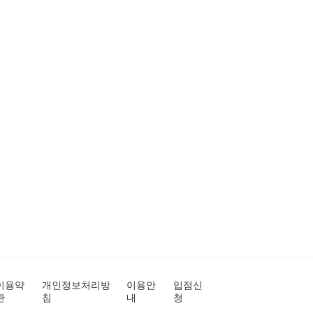
이용약
개인정보처리방
이용안
입점신
관
침
내
청