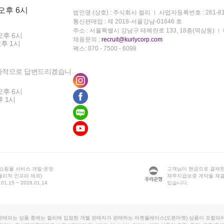
 오후 6시
법인명 (상호) : 주식회사 컬리
사업자등록번호 : 261-81
통신판매업 : 제 2018-서울강남-01646 호
주소 : 서울특별시 강남구 테헤란로 133, 18층(역삼동)
오후 6시
채용문의 :
recruit@kurlycorp.com
오후 1시
팩스: 070 - 7500 - 6098
차적으로 답변드리겠습니
오후 6시
후 1시
 쇼핑몰 서비스 개발·운영
고객님이 현금으로 결제한
물리적 인프라 제외)
채무지급보증 계약을 체
1.15 ~ 2028.01.14
있습니다.
판매되는 상품 중에는 컬리에 입점한 개별 판매자가 판매하는 마켓플레이스(오픈마켓) 상품이 포함되어