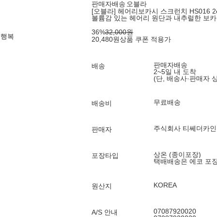
판매자배송
오블라
[오블라] 헤어리보카시 스크런치 HS016 2co
볼륨감 있는 헤어리 원단과 내추럴한 보
36
%
32,000
원
 행복
20,480
원
상품 쿠폰 적용가
판매자배송
배송
2~5일 내 도착
(단, 배송사·판매자 
무료배송
배송비
주식회사 티쎄더카
판매자
상온 (종이포장)
포장타입
택배배송은 에코 포
KOREA
원산지
07087920020
A/S 안내