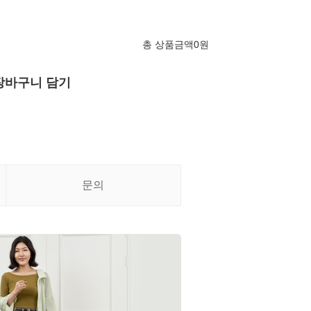
총 상품금액
0
원
장바구니 담기
문의