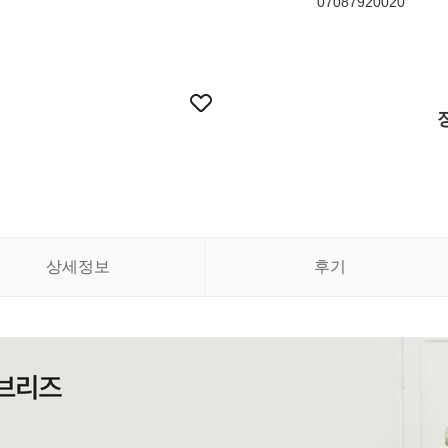
07087920020
상세정보
후기