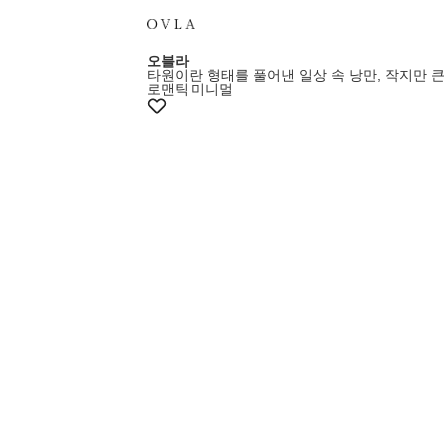
오블라
타원이란 형태를 풀어낸 일상 속 낭만, 작지만 큰
로맨틱
미니멀